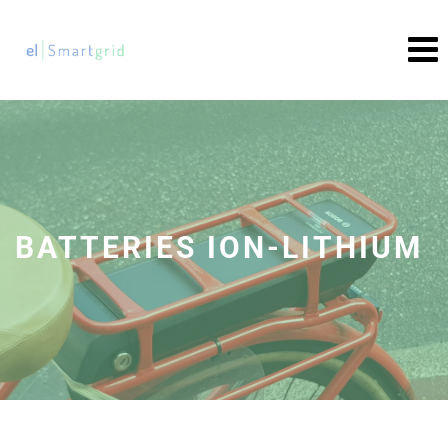
Skip
to
content
BATTERIES ION-LITHIUM